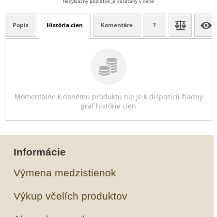
Recyklačný poplatok je zarátaný v cene
Popis
História cien
Komentáre
?
Momentálne k danému produktu nie je k dispozícii žiadny
graf histórie cien
Informácie
Výmena medzistienok
Výkup včelích produktov