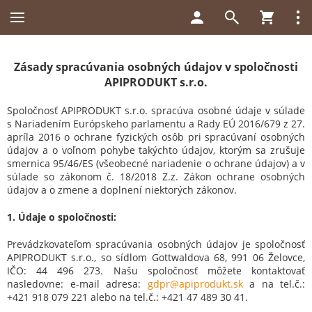
Zásady spracúvania osobných údajov v spoločnosti
APIPRODUKT s.r.o.
Spoločnosť APIPRODUKT s.r.o. spracúva osobné údaje v súlade
s Nariadením Európskeho parlamentu a Rady EÚ 2016/679 z 27.
apríla 2016 o ochrane fyzických osôb pri spracúvaní osobných
údajov a o voľnom pohybe takýchto údajov, ktorým sa zrušuje
smernica 95/46/ES (všeobecné nariadenie o ochrane údajov) a v
súlade so zákonom č. 18/2018 Z.z. Zákon ochrane osobných
údajov a o zmene a doplnení niektorých zákonov.
1. Údaje o spoločnosti:
Prevádzkovateľom spracúvania osobných údajov je spoločnosť
APIPRODUKT s.r.o., so sídlom Gottwaldova 68, 991 06 Želovce,
IČO: 44 496 273. Našu spoločnosť môžete kontaktovať
nasledovne: e-mail adresa:
gdpr@apiprodukt.sk
a na tel.č.:
+421 918 079 221 alebo na tel.č.: +421 47 489 30 41.