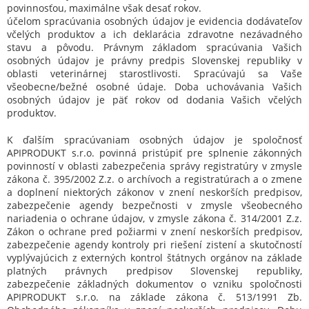
povinnosťou, maximálne však desať rokov.
účelom spracúvania osobných údajov je evidencia dodávateľov
včelých produktov a ich deklarácia zdravotne nezávadného
stavu a pôvodu. Právnym základom spracúvania Vašich
osobných údajov je právny predpis Slovenskej republiky v
oblasti veterinárnej starostlivosti. Spracúvajú sa Vaše
všeobecne/bežné osobné údaje. Doba uchovávania Vašich
osobných údajov je päť rokov od dodania Vašich včelých
produktov.
K ďalším spracúvaniam osobných údajov je spoločnosť
APIPRODUKT s.r.o. povinná pristúpiť pre splnenie zákonných
povinností v oblasti zabezpečenia správy registratúry v zmysle
zákona č. 395/2002 Z.z. o archívoch a registratúrach a o zmene
a doplnení niektorých zákonov v znení neskorších predpisov,
zabezpečenie agendy bezpečnosti v zmysle všeobecného
nariadenia o ochrane údajov, v zmysle zákona č. 314/2001 Z.z.
Zákon o ochrane pred požiarmi v znení neskorších predpisov,
zabezpečenie agendy kontroly pri riešení zistení a skutočností
vyplývajúcich z externých kontrol štátnych orgánov na základe
platných právnych predpisov Slovenskej republiky,
zabezpečenie základných dokumentov o vzniku spoločnosti
APIPRODUKT s.r.o. na základe zákona č. 513/1991 Zb.