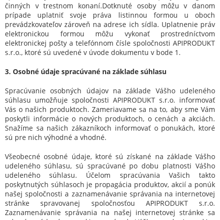
činných v trestnom konaní.Dotknuté osoby môžu v danom
prípade uplatniť svoje práva listinnou formou u oboch
prevádzkovateľov zároveň na adrese ich sídla. Uplatnenie práv
elektronickou formou môžu vykonať prostredníctvom
elektronickej pošty a telefónnom čísle spoločnosti APIPRODUKT
s.r.o., ktoré sú uvedené v úvode dokumentu v bode 1.
3. Osobné údaje spracúvané na základe súhlasu
Spracúvanie osobných údajov na základe Vášho udeleného
súhlasu umožňuje spoločnosti APIPRODUKT s.r.o. informovať
Vás o našich produktoch. Zameriavame sa na to, aby sme Vám
poskytli informácie o nových produktoch, o cenách a akciách.
Snažíme sa našich zákazníkoch informovať o ponukách, ktoré
sú pre nich výhodné a vhodné.
Všeobecné osobné údaje, ktoré sú získané na základe Vášho
udeleného súhlasu, sú spracúvané po dobu platnosti Vášho
udeleného súhlasu. Účelom spracúvania Vašich takto
poskytnutých súhlasoch je propagácia produktov, akcií a ponúk
našej spoločnosti a zaznamenávanie správania na internetovej
stránke spravovanej spoločnosťou APIPRODUKT s.r.o.
Zaznamenávanie správania na našej internetovej stránke sa