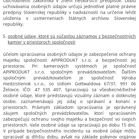
Obchodného zákonníka v znení neskorších predpisov. Dobu
uchovávania osobných údajov určujú jednotlivé platné právne
predpisy Slovenskej republiky v nadväznosti na určenie lehôt
uloženia v usmerneniach štátnych archívov Slovenskej
republiky.
osobné údaje, ktoré sú súčasťou záznamov z bezpečnostných
kamier v priestoroch spoločnosti
účelom spracúvania osobných údajov je zabezpečenie ochrany
majetku spoločnosti APIPRODUKT s.r.o. a bezpečnosti jej
priestorov. Pri kamerových systémoch je spoločnosť
APIPRODUKT s.r.o. spoločným prevádzkovateľom. Ďalším
spoločným prevádzkovateľom je spoločnosť Výroba
medzistienok s.r.o., so sídlom Gottwaldova 67/37, 991 06
Želovce, IČO: 47 535 407. Spracúvajú sa všeobecné/bežné
osobné údaje, ktoré predstavujú vizuálny záznam o dotknutej
osobe, zaznamenávajú jej údaj o správaní a konaní v
priestoroch. Právnym základom spracúvania je oprávnený
záujem spoločných prevádzkovateľov, ktorí spracúvaním
zabezpečujú ochranu svojho majetku a bezpečnosť vo svojich
priestoroch. Vaše osobné údaje sa spracúvajú po dobu 15 dní.
V prípade bezpečnostného incidentu sa osobné údaje môžu
spracúvať aj dlhšiu dobu, avšak na základe pokynov orgánov