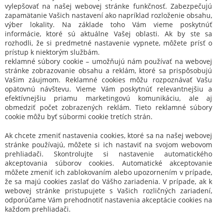
vylepšovať na našej webovej stránke funkčnosť. Zabezpečujú
zapamätanie Vašich nastavení ako napríklad rozloženie obsahu,
výber lokality. Na základe toho Vám vieme poskytnúť
informácie, ktoré sú aktuálne Vašej oblasti. Ak by ste sa
rozhodli, že si predmetné nastavenie vypnete, môžete prísť o
prístup k niektorým službám.
reklamné súbory cookie – umožňujú nám používať na webovej
stránke zobrazovanie obsahu a reklám, ktoré sa prispôsobujú
Vašim záujmom. Reklamné cookies môžu rozpoznávať Vašu
opätovnú návštevu. Vieme Vám poskytnúť relevantnejšiu a
efektívnejšiu priamu marketingovú komunikáciu, ale aj
obmedziť počet zobrazených reklám. Tieto reklamné súbory
cookie môžu byť súbormi cookie tretích strán.
Ak chcete zmeniť nastavenia cookies, ktoré sa na našej webovej
stránke používajú, môžete si ich nastaviť na svojom webovom
prehliadači. Skontrolujte si nastavenie automatického
akceptovania súborov cookies. Automatické akceptovanie
môžete zmeniť ich zablokovaním alebo upozornením v prípade,
že sa majú cookies zaslať do Vášho zariadenia. V prípade, ak k
webovej stránke pristupujete s Vašich rozličných zariadení,
odporúčame Vám prehodnotiť nastavenia akceptácie cookies na
každom prehliadači.