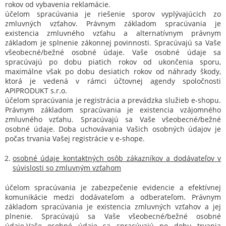
rokov od vybavenia reklamácie.
účelom spracúvania je riešenie sporov vyplývajúcich zo
zmluvných vzťahov. Právnym základom spracúvania je
existencia zmluvného vzťahu a alternatívnym právnym
základom je splnenie zákonnej povinnosti. Spracúvajú sa Vaše
všeobecné/bežné osobné údaje. Vaše osobné údaje sa
spracúvajú po dobu piatich rokov od ukončenia sporu,
maximálne však po dobu desiatich rokov od náhrady škody,
ktorá je vedená v rámci účtovnej agendy spoločnosti
APIPRODUKT s.r.o.
účelom spracúvania je registrácia a prevádzka služieb e-shopu.
Právnym základom spracúvania je existencia vzájomného
zmluvného vzťahu. Spracúvajú sa Vaše všeobecné/bežné
osobné údaje. Doba uchovávania Vašich osobných údajov je
počas trvania Vašej registrácie v e-shope.
osobné údaje kontaktných osôb zákazníkov a dodávateľov v
súvislosti so zmluvným vzťahom
účelom spracúvania je zabezpečenie evidencie a efektívnej
komunikácie medzi dodávateľom a odberateľom. Právnym
základom spracúvania je existencia zmluvných vzťahov a jej
plnenie. Spracúvajú sa Vaše všeobecné/bežné osobné
údaje.Vaše osobné údaje sa spracúvajú po dobu trvania