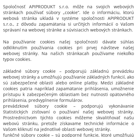
Spoločnosť APIPRODUKT s.r.o. môže na svojich webových
stránkach používať súbory „cookie“. Ide o informáciu, ktorú
webová stránka ukladá v systéme spoločnosti APIPRODUKT
s.r.o., z dôvodu zapamätania si určitých informácií o Vašom
správaní na webovej stránke a súvisiacich webových stránkach.
Na používanie cookies našej spoločnosti dávate súhlas
odkliknutím používania cookies pri prvej návšteve našej
webovej stránky. Na našich stránkacah používame niekoľko
typov cookies.
základné súbory cookie – podporujú základnú prevádzku
webovej stránky a umožňujú používanie základných funkcií, ako
sú zabezpečené oblasti alebo online platby. Medzi základné
cookies patria napríklad zapamätanie prihlásenia, umožnenie
prístupu k zabezpečeným oblastiam bez nutnosti opätovného
prihlásenia, predvyplnenie formulárov.
prevádzkové súbory cookie – podporujú vykonávanie
štatistických zisťovaní o používaní našej webovej stránky.
Prostredníctvom týchto cookies môžeme skvalitňovať našu
webovú stránku, pretože získavame technické informácie o
Vašom kliknutí na jednotlivé oblasti webovej stránky.
funkčné súbory cookie – sú podporné funkcie, ktoré umožňujú