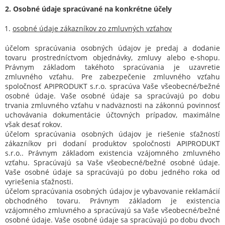
2. Osobné údaje spracúvané na konkrétne účely
osobné údaje zákazníkov zo zmluvných vzťahov
účelom spracúvania osobných údajov je predaj a dodanie
tovaru prostredníctvom objednávky, zmluvy alebo e-shopu.
Právnym základom takéhoto spracúvania je uzavretie
zmluvného vzťahu. Pre zabezpečenie zmluvného vzťahu
spoločnosť APIPRODUKT s.r.o. spracúva Vaše všeobecné/bežné
osobné údaje. Vaše osobné údaje sa spracúvajú po dobu
trvania zmluvného vzťahu v nadväznosti na zákonnú povinnosť
uchovávania dokumentácie účtovných prípadov, maximálne
však desať rokov.
účelom spracúvania osobných údajov je riešenie sťažností
zákazníkov pri dodaní produktov spoločnosti APIPRODUKT
s.r.o.. Právnym základom existencia vzájomného zmluvného
vzťahu. Spracúvajú sa Vaše všeobecné/bežné osobné údaje.
Vaše osobné údaje sa spracúvajú po dobu jedného roka od
vyriešenia sťažnosti.
účelom spracúvania osobných údajov je vybavovanie reklamácií
obchodného tovaru. Právnym základom je existencia
vzájomného zmluvného a spracúvajú sa Vaše všeobecné/bežné
osobné údaje. Vaše osobné údaje sa spracúvajú po dobu dvoch