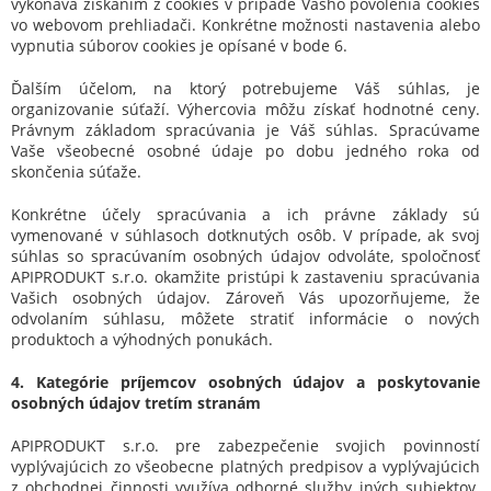
vykonáva získaním z cookies v prípade Vášho povolenia cookies
vo webovom prehliadači. Konkrétne možnosti nastavenia alebo
vypnutia súborov cookies je opísané v bode 6.
Ďalším účelom, na ktorý potrebujeme Váš súhlas, je
organizovanie súťaží. Výhercovia môžu získať hodnotné ceny.
Právnym základom spracúvania je Váš súhlas. Spracúvame
Vaše všeobecné osobné údaje po dobu jedného roka od
skončenia súťaže.
Konkrétne účely spracúvania a ich právne základy sú
vymenované v súhlasoch dotknutých osôb. V prípade, ak svoj
súhlas so spracúvaním osobných údajov odvoláte, spoločnosť
APIPRODUKT s.r.o. okamžite pristúpi k zastaveniu spracúvania
Vašich osobných údajov. Zároveň Vás upozorňujeme, že
odvolaním súhlasu, môžete stratiť informácie o nových
produktoch a výhodných ponukách.
4. Kategórie príjemcov osobných údajov a poskytovanie
osobných údajov tretím stranám
APIPRODUKT s.r.o. pre zabezpečenie svojich povinností
vyplývajúcich zo všeobecne platných predpisov a vyplývajúcich
z obchodnej činnosti využíva odborné služby iných subjektov.