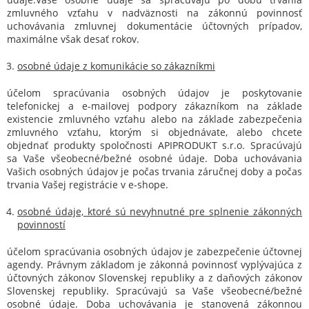
zmluvného vzťahu v nadväznosti na zákonnú povinnosť
uchovávania zmluvnej dokumentácie účtovných prípadov,
maximálne však desať rokov.
osobné údaje z komunikácie so zákazníkmi
účelom spracúvania osobných údajov je poskytovanie
telefonickej a e-mailovej podpory zákazníkom na základe
existencie zmluvného vzťahu alebo na základe zabezpečenia
zmluvného vzťahu, ktorým si objednávate, alebo chcete
objednať produkty spoločnosti APIPRODUKT s.r.o. Spracúvajú
sa Vaše všeobecné/bežné osobné údaje. Doba uchovávania
Vašich osobných údajov je počas trvania záručnej doby a počas
trvania Vašej registrácie v e-shope.
osobné údaje, ktoré sú nevyhnutné pre splnenie zákonných
povinností
účelom spracúvania osobných údajov je zabezpečenie účtovnej
agendy. Právnym základom je zákonná povinnosť vyplývajúca z
účtovných zákonov Slovenskej republiky a z daňových zákonov
Slovenskej republiky. Spracúvajú sa Vaše všeobecné/bežné
osobné údaje. Doba uchovávania je stanovená zákonnou