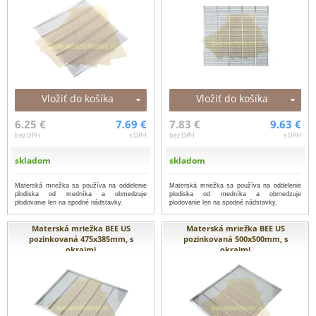
Vložiť do košíka
Vložiť do košíka
6.25 €
7.69 €
7.83 €
9.63 €
bez DPH
s DPH
bez DPH
s DPH
skladom
skladom
Materská mriežka sa používa na oddelenie
Materská mriežka sa používa na oddelenie
plodiska od medníka a obmedzuje
plodiska od medníka a obmedzuje
plodovanie len na spodné nádstavky.
plodovanie len na spodné nádstavky.
Materská mriežka BEE US
Materská mriežka BEE US
pozinkovaná 475x385mm, s
pozinkovaná 500x500mm, s
okrajmi
okrajmi