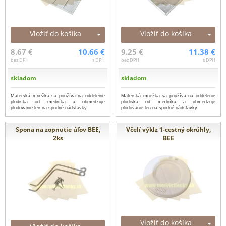
Vložiť do košíka
Vložiť do košíka
8.67 €
10.66 €
9.25 €
11.38 €
bez DPH
s DPH
bez DPH
s DPH
skladom
skladom
Materská mriežka sa používa na oddelenie
Materská mriežka sa používa na oddelenie
plodiska od medníka a obmedzuje
plodiska od medníka a obmedzuje
plodovanie len na spodné nádstavky.
plodovanie len na spodné nádstavky.
Spona na zopnutie úľov BEE,
Včelí výklz 1-cestný okrúhly,
2ks
BEE
Vložiť do košíka