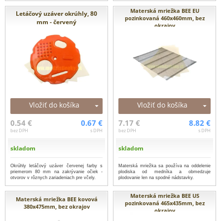
Materská mriežka BEE EU
Letáčový uzáver okrúhly, 80
pozinkovaná 460x460mm, bez
mm - červený
okrajov
Vložiť do košíka
Vložiť do košíka
0.54 €
0.67 €
7.17 €
8.82 €
bez DPH
s DPH
bez DPH
s DPH
skladom
skladom
Okrúhly letáčový uzáver červenej farby s
Materská mriežka sa používa na oddelenie
priemerom 80 mm na zakrývanie očiek -
plodiska od medníka a obmedzuje
otvorov v rôznych zariadeniach pre včely.
plodovanie len na spodné nádstavky.
Materská mriežka BEE US
Materská mriežka BEE kovová
pozinkovaná 465x435mm, bez
380x475mm, bez okrajov
okrajov