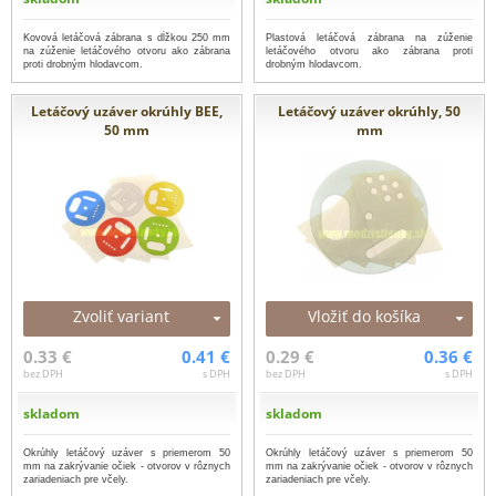
Kovová letáčová zábrana s dĺžkou 250 mm
Plastová letáčová zábrana na zúženie
na zúženie letáčového otvoru ako zábrana
letáčového otvoru ako zábrana proti
proti drobným hlodavcom.
drobným hlodavcom.
Letáčový uzáver okrúhly BEE,
Letáčový uzáver okrúhly, 50
50 mm
mm
Zvoliť variant
Vložiť do košíka
0.33 €
0.41 €
0.29 €
0.36 €
bez DPH
s DPH
bez DPH
s DPH
skladom
skladom
Okrúhly letáčový uzáver s priemerom 50
Okrúhly letáčový uzáver s priemerom 50
mm na zakrývanie očiek - otvorov v rôznych
mm na zakrývanie očiek - otvorov v rôznych
zariadeniach pre včely.
zariadeniach pre včely.