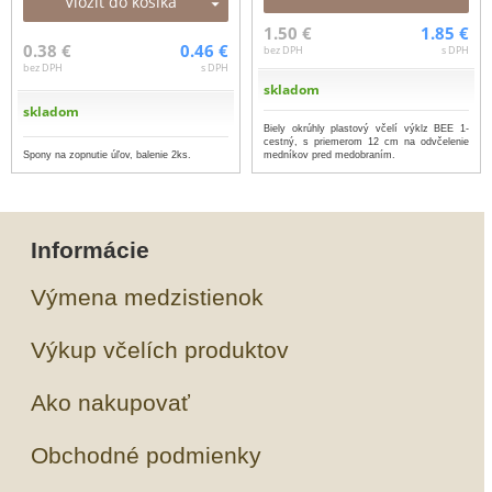
Vložiť do košíka
1.50 €
1.85 €
0.38 €
0.46 €
bez DPH
s DPH
bez DPH
s DPH
skladom
skladom
Biely okrúhly plastový včelí výklz BEE 1-
cestný, s priemerom 12 cm na odvčelenie
Spony na zopnutie úľov, balenie 2ks.
medníkov pred medobraním.
Informácie
Výmena medzistienok
Výkup včelích produktov
Ako nakupovať
Obchodné podmienky