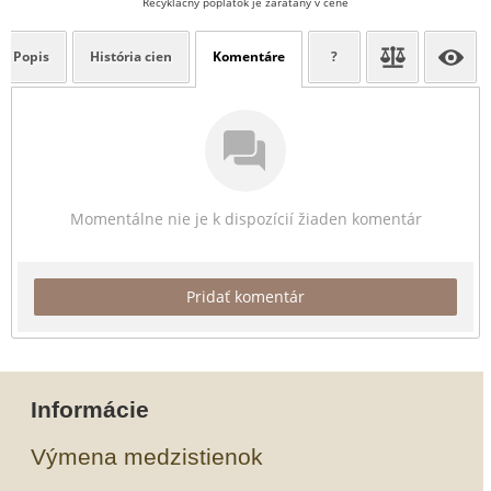
Recyklačný poplatok je zarátaný v cene
Popis
História cien
Komentáre
?
Momentálne nie je k dispozícií žiaden komentár
Pridať komentár
Informácie
Výmena medzistienok