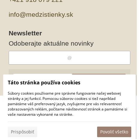
info@medzistienky.sk
Newsletter
Odoberajte aktuálne novinky
Odobrať
Pridať
Táto stránka používa cookies
Súbory cookies používame pre správne fungovanie našej webovej
stránky a jej funkcií. Pomocou súborov cookies si tiež napríklad
pamätáme váš preferovaný jazyk, zvyšujeme pre vás relevantnosť
© 2026 WEXBO |
www.wexbo.com
|
Prihlásiť
zobrazovaných reklám, počítame návštevnosť stránok a pamätáme si
vaše nastavenia vykonané na stránke.
Prispôsobiť
Povoliť všetko