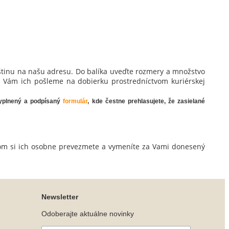
oštinu na našu adresu. Do balíka uveďte rozmery a množstvo
ok Vám ich pošleme na dobierku prostredníctvom kuriérskej
 vyplnený a podpísaný
formulár
, kde čestne prehlasujete, že zasielané
tom si ich osobne prevezmete a vymeníte za Vami donesený
Newsletter
Odoberajte aktuálne novinky