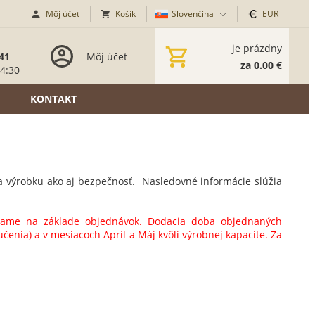
Môj účet
Košík
Slovenčina
EUR
je prázdny
41
Môj účet
za 0.00 €
14:30
KONTAKT
ta výrobku ako aj bezpečnosť. Nasledovné informácie slúžia
rábame na základe objednávok. Dodacia doba objednaných
učenia) a v mesiacoch Apríl a Máj kvôli výrobnej kapacite. Za