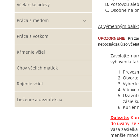
Poštovou aleb
Včelárske odevy
Osobne na pre
Práca s medom
A) Výmenným balík
Práca s voskom
UPOZORNENIE:
Pri za
nepochádzajú zo včels
Kŕmenie včiel
Zavolajte ná
vybavenia tak
Chov včelích matiek
Prevezm
Otvorte
Rojenie včiel
Vyberte
V boxe 
Uzavrit
Liečenie a dezinfekcia
zásielk
Kuriér 
Dôležité:
Kuri
do úvahy, že 
Vaša zásielka
menšie množs