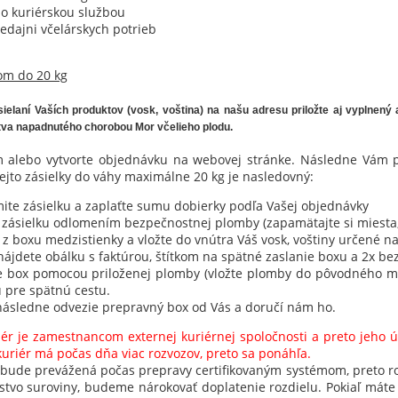
o kuriérskou službou
dajni včelárskych potrieb
om do 20 kg
sielaní Vaších produktov (vosk, voština) na našu adresu priložte aj vyplnen
tva napadnutého chorobou Mor včelieho plodu.
m alebo vytvorte objednávku na webovej stránke. Následne Vám
ejto zásielky do váhy maximálne 20 kg je nasledovný:
ite zásielku a zaplaťte sumu dobierky podľa Vašej objednávky
 zásielku odlomením bezpečnostnej plomby (zapamätajte si miesta, o
 z boxu medzistienky a vložte do vnútra Váš vosk, voštiny určené 
nájdete obálku s faktúrou, štítkom na spätné zaslanie boxu a 2x 
e box pomocou priloženej plomby (vložte plomby do pôvodného miest
u pre spätnú cestu.
následne odvezie prepravný box od Vás a doručí nám ho.
ér je zamestnancom externej kuriérnej spoločnosti a preto jeho úl
kuriér má počas dňa viac rozvozov, preto sa ponáhľa.
 bude prevážená počas prepravy certifikovaným systémom, preto roz
tvo suroviny, budeme nárokovať doplatenie rozdielu.
Pokiaľ máte