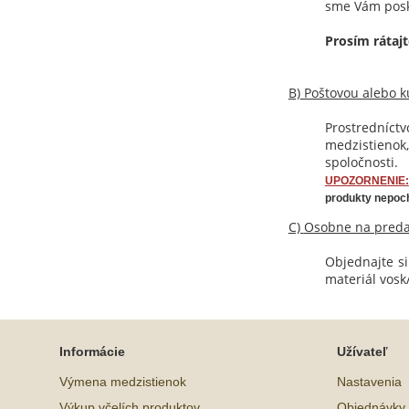
sme Vám posk
Prosím rátajt
B)
Poštovou alebo k
Prostredníctv
medzistienok
spoločnosti.
UPOZORNENIE:
produkty nepoch
C)
Osobne na predaj
Objednajte s
materiál vosk
Informácie
Užívateľ
Výmena medzistienok
Nastavenia
Výkup včelích produktov
Objednávky