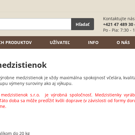
Kontaktujte nás
Hľadať
+421 47 489 30 
Po - Pia: 7:30 - 
ÍCH PRODUKTOV
UŽÍVATEĽ
INFO
O NÁS
edzistienok
výrobne medzistienok je vždy maximálna spokojnosť včelára, kvali
upu výmeny suroviny ako aj výkupu.
 medzistienok s.r.o. je výrobná spoločnosť. Medzistienky vy
 Táto doba sa môže predĺžiť kvôli doprave (v závislosti od formy dor
me.
íkom do 20 kg