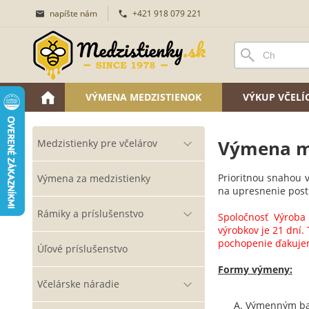
napíšte nám
+421 918 079 221
VÝMENA MEDZISTIENOK
VÝKUP VČEL
Výmena m
Medzistienky pre včelárov
Prioritnou snahou 
Výmena za medzistienky
na upresnenie post
Rámiky a príslušenstvo
Spoločnosť Výroba
výrobkov je 21 dní.
pochopenie ďakuje
Úľové príslušenstvo
Formy výmeny:
Včelárske náradie
Výmenným bal