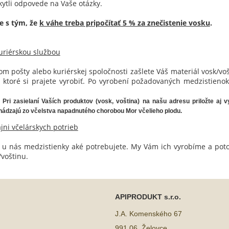
ytli odpovede na Vaše otázky.
e s tým, že
k váhe treba pripočítať 5 % za znečistenie vosku
.
uriérskou službou
om pošty alebo kuriérskej spoločnosti zašlete Váš materiál vosk/v
, ktoré si prajete vyrobiť. Po vyrobení požadovaných medzistien
Pri zasielaní Vaších produktov (vosk, voština) na našu adresu priložte aj
ádzajú zo včelstva napadnutého chorobou Mor včelieho plodu.
ni včelárskych potrieb
i u nás medzistienky aké potrebujete. My Vám ich vyrobíme a po
/voštinu.
APIPRODUKT s.r.o.
J.A. Komenského 67
991 06, Želovce