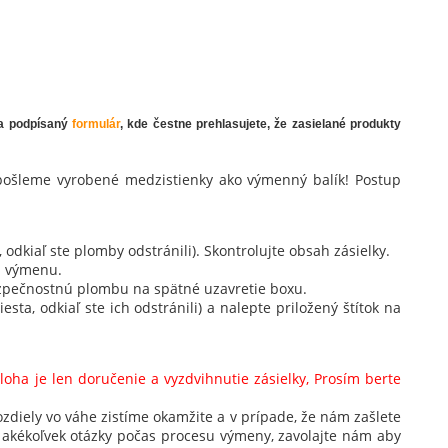
ý a podpísaný
formulár
, kde čestne prehlasujete, že zasielané produkty
 pošleme vyrobené medzistienky ako
výmenný balík!
Postup
dkiaľ ste plomby odstránili). Skontrolujte obsah zásielky.
na výmenu.
bezpečnostnú plombu na spätné uzavretie boxu.
a, odkiaľ ste ich odstránili) a nalepte priložený štítok na
oha je len doručenie a vyzdvihnutie zásielky, Prosím berte
diely vo váhe zistíme okamžite a v prípade, že nám zašlete
 akékoľvek otázky počas procesu výmeny, zavolajte nám aby