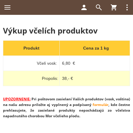
Výkup včelích produktov
Produkt
Cena za 1 kg
Včelí vosk:
6,80 €
Propolis:
38,- €
UPOZORNENIE:
Pri poštovom zasielaní Vaších produktov (vosk, voština)
na našu adresu priložte aj vyplnený a podpísaný
formulár
, kde čestne
prehlasujete, že zasielané produkty nepochádzajú zo včelstva
napadnutého chorobou Mor včelieho plodu.