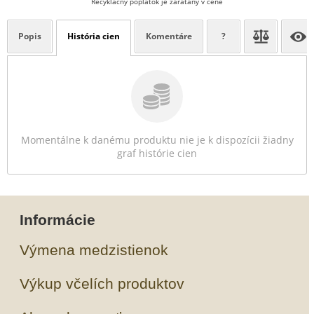
Recyklačný poplatok je zarátaný v cene
Popis
História cien
Komentáre
?
Momentálne k danému produktu nie je k dispozícii žiadny
graf histórie cien
Informácie
Výmena medzistienok
Výkup včelích produktov