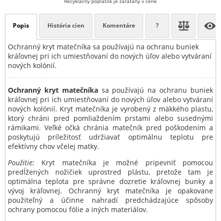
Recyklačný poplatok je zarátaný v cene
Popis
História cien
Komentáre
?
Ochranný kryt matečníka sa používajú na ochranu buniek
kráľovnej pri ich umiestňovaní do nových úľov alebo vytváraní
nových kolónií.
Ochranný kryt matečníka
sa používajú na ochranu buniek
kráľovnej pri ich umiestňovaní do nových úľov alebo vytváraní
nových kolónií. Kryt matečníka je vyrobený z mäkkého plastu,
ktorý chráni pred pomliaždením prstami alebo susednými
rámikami. Veľké očká chránia matečník pred poškodením a
poskytujú príležitosť udržiavať optimálnu teplotu pre
efektívny chov včelej matky.
Použitie:
Kryt matečníka je možné pripevniť pomocou
predĺžených nožičiek uprostred plástu, pretože tam je
optimálna teplota pre správne dozretie kráľovnej bunky a
vývoj kráľovnej. Ochranný kryt matečníka je opakovane
použiteľný a účinne nahradí predchádzajúce spôsoby
ochrany pomocou fólie a iných materiálov.