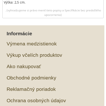
Výška: 2,5 cm.
. (vyhradzujeme si právo meniť tieto popisy a špecifikácie bez predošlého
upozornenia)
Informácie
Výmena medzistienok
Výkup včelích produktov
Ako nakupovať
Obchodné podmienky
Reklamačný poriadok
Ochrana osobných údajov