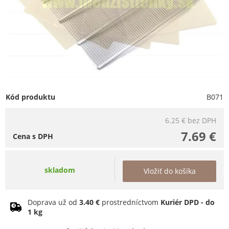
Kód produktu
B071
6.25 €
bez DPH
7.69 €
Cena s DPH
skladom
Vložiť do košíka
Doprava už od
3.40 €
prostredníctvom
Kuriér DPD - do
1 kg