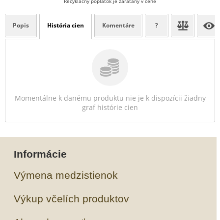
Recyklačný poplatok je zarátaný v cene
Popis
História cien
Komentáre
?
Momentálne k danému produktu nie je k dispozícii žiadny
graf histórie cien
Informácie
Výmena medzistienok
Výkup včelích produktov