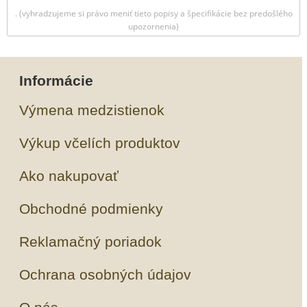
. (vyhradzujeme si právo meniť tieto popisy a špecifikácie bez predošlého
upozornenia)
Informácie
Výmena medzistienok
Výkup včelích produktov
Ako nakupovať
Obchodné podmienky
Reklamačný poriadok
Ochrana osobných údajov