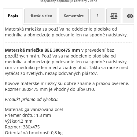
Recyklačný poplatok je zarátaný v cene
Popis
História cien
Komentáre
?
Materská mriežka sa používa na oddelenie plodiska od
medníka a obmedzuje plodovanie len na spodné nádstavky.
Materská mriežka BEE 380x475 mm
v prevedení bez
pozdĺžnych hrán. Používa sa na oddelenie plodiska od
medníka a obmedzuje plodovanie len na spodné nádstavky,
čím v medníku je len med a žiadny plod. Takto sa môže med
vytáčať zo svetlých, nezaplodovaných plástov.
Kovové materské mriežky sú dobre známe a praxou overené.
Rozmer 380x475 mm je vhodný do úľov B10.
Produkt priamo od výrobcu.
Materiál: galvanizovaná oceľ
Priemer drôtu: 1,8 mm
Výška:4,2 mm
Rozmer: 380x475
Orientačná hmotnosť: 0,8 kg