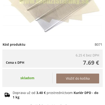
Kód produktu
B071
6.25 €
bez DPH
7.69 €
Cena s DPH
skladom
Vložiť do košíka
Doprava už od
3.40 €
prostredníctvom
Kuriér DPD - do
1 kg