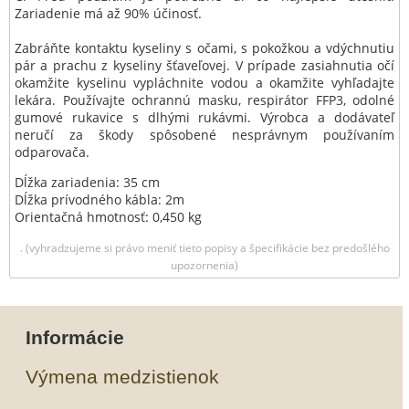
Zariadenie má až 90% účinosť.
Zabráňte kontaktu kyseliny s očami, s pokožkou a vdýchnutiu
pár a prachu z kyseliny šťaveľovej. V prípade zasiahnutia očí
okamžite kyselinu vypláchnite vodou a okamžite vyhľadajte
lekára. Používajte ochrannú masku, respirátor FFP3, odolné
gumové rukavice s dlhými rukávmi. Výrobca a dodávateľ
neručí za škody spôsobené nesprávnym používaním
odparovača.
Dĺžka zariadenia: 35 cm
Dĺžka prívodného kábla: 2m
Orientačná hmotnosť: 0,450 kg
. (vyhradzujeme si právo meniť tieto popisy a špecifikácie bez predošlého
upozornenia)
Informácie
Výmena medzistienok