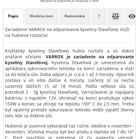
Recyklačný poplatok je zarátaný v cene
Popis
História cien
Komentáre
?
Zariadenie VARROX na odparovanie kyseliny šťaveľovej slúži
na hubenie roztočov.
Kryštáliky kyseliny šťaveľovej hubia roztoče a sú dobre
znášané včelami.
VARROX
je zariadenie na odparovanie
kyseliny šťaveľovej.
Kyselina šťaveľová je umiestnená do
aplikátora vykurovacieho telieska na konci zariadenia a vloží
sa do letáča úľa. Doba odparu je cca a 1 až 3 minúty. Výparník
zostáva v úli ešte ďalšie 4 minúty. Liečený úľ sa nechá
uzavretý ďalších 15 až 18 minút. Podľa veľkosti úľa sú
potrebné 2 - 3g kyseliny šťaveľovej. Varrocleaner je napájaný
batériou s napätím 12V, ohrievač na konci produkuje výkon
150W a koniec sa ohreje na teplotu 190° C do 2,5 min. Treba
byť opatrný pretože vykurovacie teliesko môže vypáliť škvrny
tam, kde sa dotkne úľa.
Hubenie je povinné vykonávať raz ročne, ideálne v novembri -
decembri. Včelstvá musia byť bez plodu a teplota od 1 do 10°
C. Pred použitím je potrebné úľ čo najlepšie utesniť.