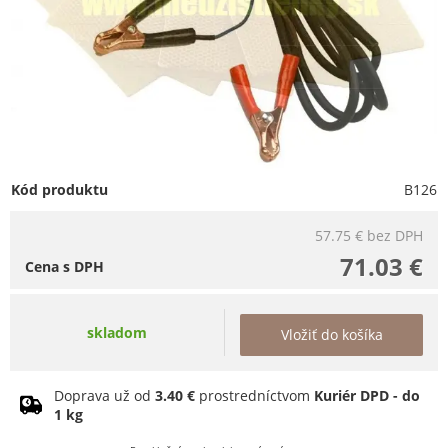
Kód produktu
B126
57.75 €
bez DPH
71.03 €
Cena s DPH
skladom
Vložiť do košíka
Doprava už od
3.40 €
prostredníctvom
Kuriér DPD - do
1 kg