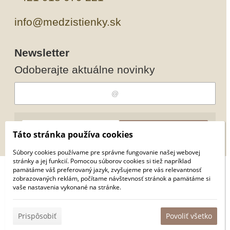
info@medzistienky.sk
Newsletter
Odoberajte aktuálne novinky
Odobrať
Pridať
Táto stránka používa cookies
Súbory cookies používame pre správne fungovanie našej webovej
stránky a jej funkcií. Pomocou súborov cookies si tiež napríklad
pamätáme váš preferovaný jazyk, zvyšujeme pre vás relevantnosť
© 2026 WEXBO |
www.wexbo.com
|
Prihlásiť
zobrazovaných reklám, počítame návštevnosť stránok a pamätáme si
vaše nastavenia vykonané na stránke.
Prispôsobiť
Povoliť všetko