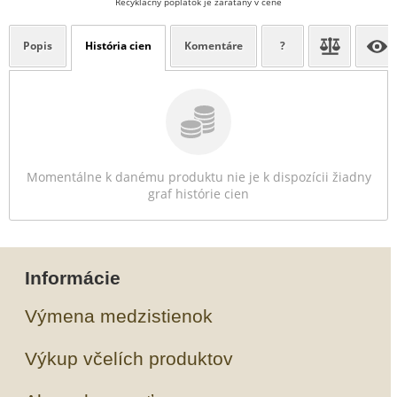
Recyklačný poplatok je zarátaný v cene
Popis
História cien
Komentáre
?
Momentálne k danému produktu nie je k dispozícii žiadny
graf histórie cien
Informácie
Výmena medzistienok
Výkup včelích produktov