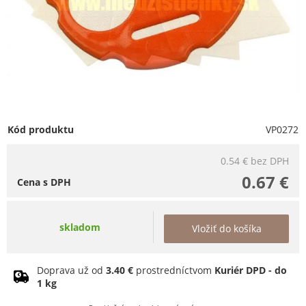
Kód produktu
VP0272
0.54 €
bez DPH
0.67 €
Cena s DPH
skladom
Vložiť do košíka
Doprava už od
3.40 €
prostredníctvom
Kuriér DPD - do
1 kg