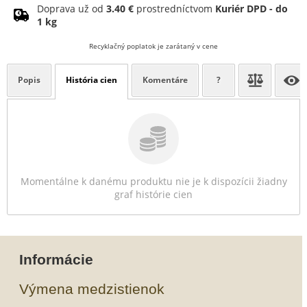
Doprava už od
3.40 €
prostredníctvom
Kuriér DPD - do
1 kg
Recyklačný poplatok je zarátaný v cene
Popis
História cien
Komentáre
?
Momentálne k danému produktu nie je k dispozícii žiadny
graf histórie cien
Informácie
Výmena medzistienok