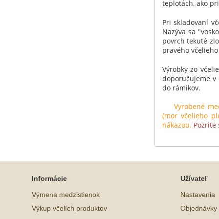
teplotách, ako p
Pri skladovaní v
Nazýva sa "vosko
povrch tekuté zlo
pravého včelieho 
Výrobky zo včeli
doporučujeme v c
do rámikov.
Vyrobené medzis
(mor včelieho p
nákazou.
Pozrite
Informácie
Užívateľ
Výmena medzistienok
Nastavenia
Výkup včelích produktov
Objednávky