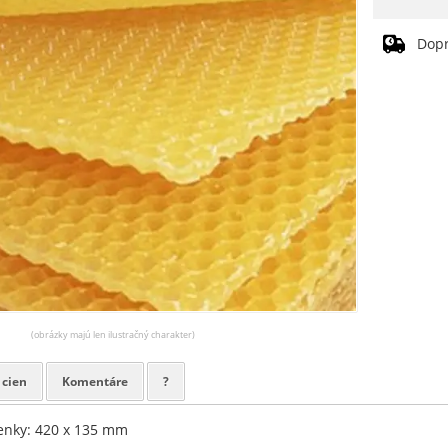
Dop
(obrázky majú len ilustračný charakter)
 cien
Komentáre
?
enky: 420 x 135 mm