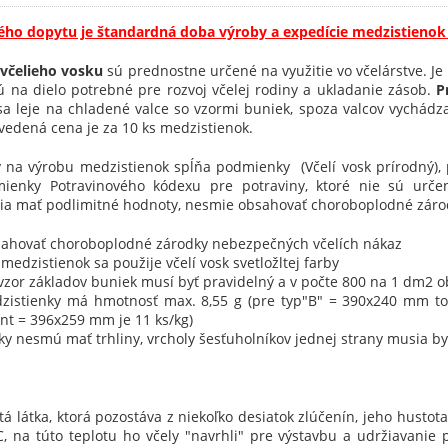
ého dopytu je štandardná doba výroby a expedície medzistienok 
 včelieho vosku
sú prednostne určené na využitie vo včelárstve. Je 
jú na dielo potrebné pre rozvoj včelej rodiny a ukladanie zásob.
P
sk sa leje na chladené valce so vzormi buniek, spoza valcov vychá
edená cena je za 10 ks medzistienok.
ý na výrobu medzistienok spĺňa podmienky (Včelí vosk prírodný), 
ienky Potravinového kódexu pre potraviny, ktoré nie sú urče
sia mať podlimitné hodnoty, nesmie obsahovať choroboplodné záro
ahovať choroboplodné zárodky nebezpečných včelích nákaz
medzistienok sa použije včelí vosk svetložltej farby
zor základov buniek musí byť pravidelný a v počte 800 na 1 dm2 o
istienky má hmotnosť max. 8,55 g (pre typ"B" = 390x240 mm to 
nt = 396x259 mm je 11 ks/kg)
y nesmú mať trhliny, vrcholy šesťuholníkov jednej strany musia by
žitá látka, ktorá pozostáva z niekoľko desiatok zlúčenín, jeho hustot
C, na túto teplotu ho včely "navrhli" pre výstavbu a udržiavanie p