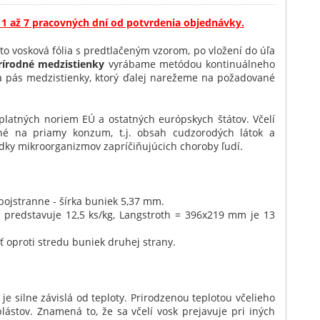
1 až 7 pracovných dní od potvrdenia objednávky.
to vosková fólia s predtlačeným vzorom, po vložení do úľa
rírodné medzistienky
vyrábame metódou kontinuálneho
dza pás medzistienky, ktorý ďalej narežeme na požadované
platných noriem EÚ a ostatných európskych štátov. Včelí
né na priamy konzum, t.j. obsah cudzorodých látok a
dky mikroorganizmov zapríčiňujúcich choroby ľudí.
bojstranne - šírka buniek 5,37 mm.
predstavuje 12,5 ks/kg, Langstroth = 396x219 mm je 13
ť oproti stredu buniek druhej strany.
a je silne závislá od teploty. Prirodzenou teplotou včelieho
lástov. Znamená to, že sa včelí vosk prejavuje pri iných