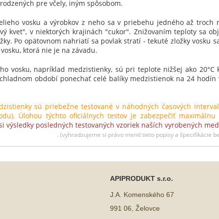
rirodzených pre včely, iným spôsobom.
čelieho vosku a výrobkov z neho sa v priebehu jedného až troch 
vý kvet", v niektorých krajinách "cukor". Znižovaním teploty sa o
žky. Po opätovnom nahriatí sa povlak stratí - tekuté zložky vosku sa
vosku, ktorá nie je na závadu.
eho vosku, napríklad medzistienky, sú pri teplote nižšej ako 20°
hladnom období ponechať celé balíky medzistienok na 24 hodín v 
tienky sú priebežne testované v náhodných časových intervalo
lodu). Úlohou týchto oficiálnych testov je zabezpečiť maximál
 si výsledky posledných testovaných vzoriek naších vyrobených med
. (vyhradzujeme si právo meniť tieto popisy a špecifikácie
APIPRODUKT s.r.o.
J.A. Komenského 67
991 06, Želovce