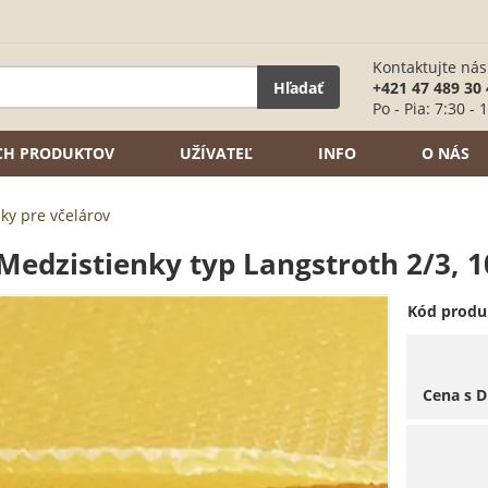
Kontaktujte nás
Hľadať
+421 47 489 30 
Po - Pia: 7:30 - 
ÍCH PRODUKTOV
UŽÍVATEĽ
INFO
O NÁS
ky pre včelárov
Medzistienky typ Langstroth 2/3, 1
Kód produ
Cena s 