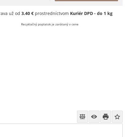
rava už od
3.40 €
prostredníctvom
Kuriér DPD - do 1 kg
Recyklačný poplatok je zarátaný v cene