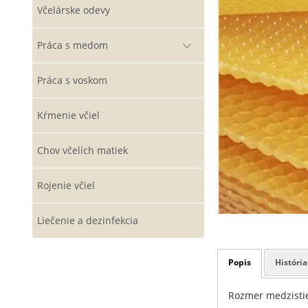
Včelárske odevy
Práca s medom
Práca s voskom
Kŕmenie včiel
Chov včelích matiek
Rojenie včiel
Liečenie a dezinfekcia
Popis
História
Rozmer medzisti