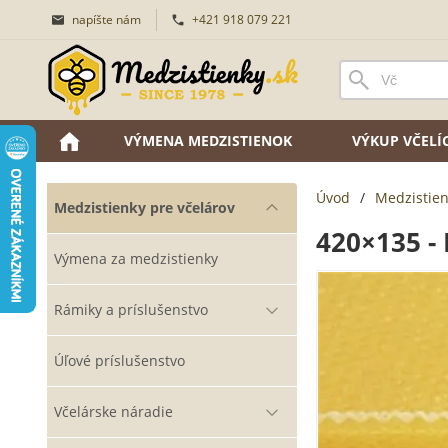
napíšte nám
+421 918 079 221
VÝMENA MEDZISTIENOK
VÝKUP VČEL
Úvod
/
Medzistien
Medzistienky pre včelárov
420×135 - 
Výmena za medzistienky
Rámiky a príslušenstvo
Úľové príslušenstvo
Včelárske náradie