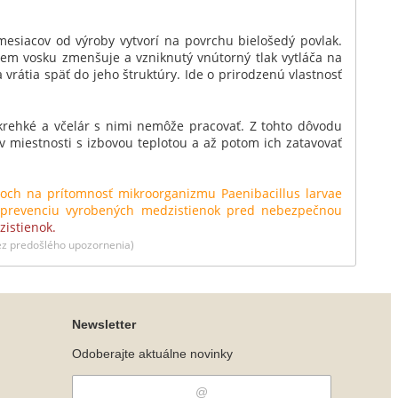
mesiacov od výroby vytvorí na povrchu bielošedý povlak.
bjem vosku zmenšuje a vzniknutý vnútorný tlak vytláča na
 vrátia späť do jeho štruktúry. Ide o prirodzenú vlastnosť
C krehké a včelár s nimi nemôže pracovať. Z tohto dôvodu
miestnosti s izbovou teplotou a až potom ich zatavovať
ch na prítomnosť mikroorganizmu Paenibacillus larvae
nu prevenciu vyrobených medzistienok pred nebezpečnou
zistienok.
 bez predošlého upozornenia)
Newsletter
Odoberajte aktuálne novinky