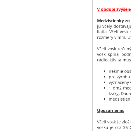
V období zvýšen
Medzistienky zo
ju včely dostava
liatia. Včelí vo
rozmery v mm. Uv
Včelí vosk určen
vosk spĺňa podm
rádioaktivita mu
nesmie obs
pre výrobu 
vyznačený v
1 dm2 medz
ks/kg, Dada
medzistienk
Upozornenie:
Včelí vosk je zlo
vosku je cca 36°