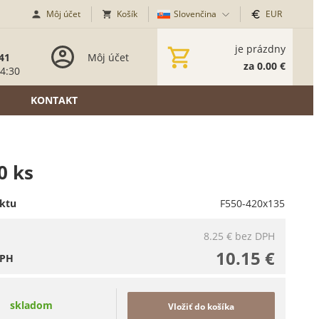
Môj účet
Košík
Slovenčina
EUR
je prázdny
41
Môj účet
za 0.00 €
14:30
KONTAKT
0 ks
ktu
F550-420x135
8.25 €
bez DPH
10.15 €
DPH
skladom
Vložiť do košíka