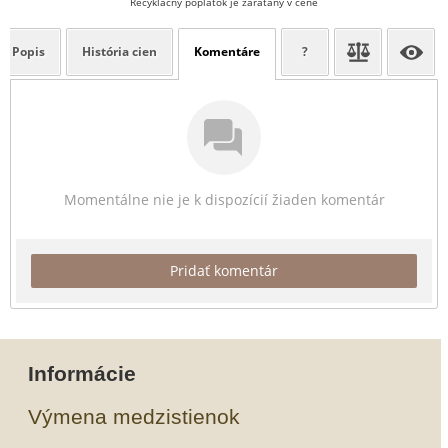
Recyklačný poplatok je zarátaný v cene
Popis
História cien
Komentáre
?
Momentálne nie je k dispozícií žiaden komentár
Pridať komentár
Informácie
Výmena medzistienok