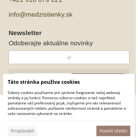
info@medzistienky.sk
Newsletter
Odoberajte aktuálne novinky
Odobrať
Pridať
Táto stránka používa cookies
Súbory cookies používame pre správne fungovanie našej webovej
stránky a jej funkcií. Pomocou súborov cookies si tiež napríklad
pamätáme váš preferovaný jazyk, zvyšujeme pre vás relevantnosť
© 2026 WEXBO |
www.wexbo.com
|
Prihlásiť
zobrazovaných reklám, počítame návštevnosť stránok a pamätáme si
vaše nastavenia vykonané na stránke.
Prispôsobiť
Povoliť všetko