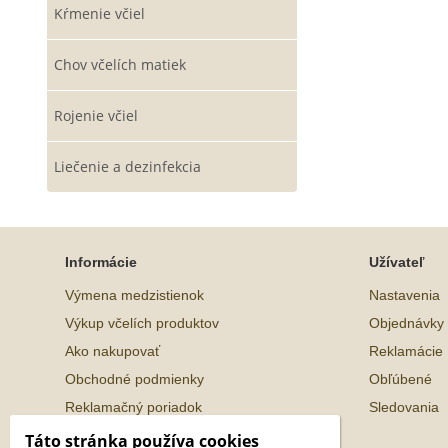
Kŕmenie včiel
Chov včelích matiek
Rojenie včiel
Liečenie a dezinfekcia
Informácie
Užívateľ
Výmena medzistienok
Nastavenia
Výkup včelích produktov
Objednávky
Ako nakupovať
Reklamácie
Obchodné podmienky
Obľúbené
Reklamačný poriadok
Sledovania
Ochrana osobných údajov
Táto stránka používa cookies