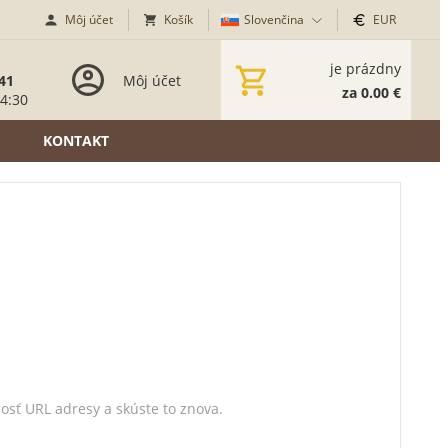
Môj účet
Košík
Slovenčina
EUR
je prázdny
41
Môj účet
za 0.00 €
14:30
KONTAKT
nosť URL adresy a skúste to znova.