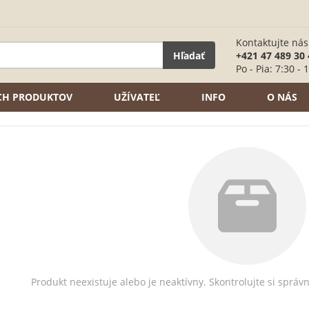
Kontaktujte nás
Hľadať
+421 47 489 30 
Po - Pia: 7:30 - 
ÍCH PRODUKTOV
UŽÍVATEĽ
INFO
O NÁS
Produkt neexistuje alebo je neaktívny. Skontrolujte si správ