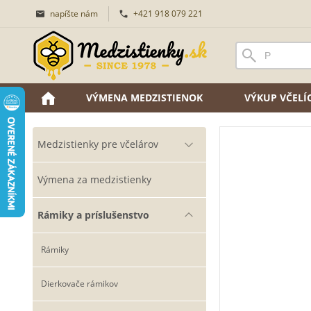
napíšte nám
+421 918 079 221
VÝMENA MEDZISTIENOK
VÝKUP VČEL
Medzistienky pre včelárov
Výmena za medzistienky
Rámiky a príslušenstvo
Rámiky
Dierkovače rámikov