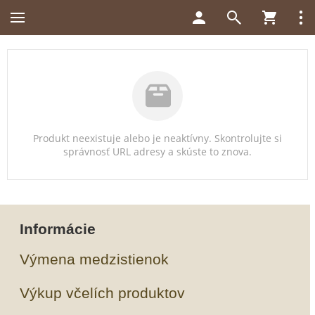
Produkt neexistuje alebo je neaktívny. Skontrolujte si
správnosť URL adresy a skúste to znova.
Informácie
Výmena medzistienok
Výkup včelích produktov